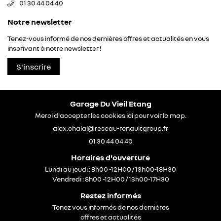
01 30 44 04 40
ACTUALITÉS
Inscription Newsle
Notre newsletter
Tenez-vous informé de nos dernières offres et actualités en vous
CONTACT
inscrivant à notre
newsletter !
S'inscrire
Garage Du Vieil Etang
Merci d'accepter les cookies
ici
pour voir la map.
01 30 44 04 40
Horaires d'ouverture
Lundi au jeudi : 8h00 -12H00 / 13h00-18H30
Vendredi : 8h00 -12H00 / 13h00-17H30
Restez informés
Tenez vous informés de nos dernières
offres et actualités