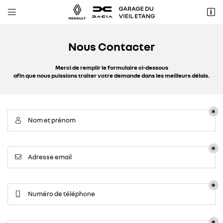


2 Avenue Newton
78180 MONTIGNY LE BRETONNEUX
01 30 44 04 40
Nous Contacter
Merci de remplir le formulaire ci-dessous
afin que nous puissions traiter votre demande dans les meilleurs délais.
Nom et prénom

Adresse email de réception

Adresse email

Recopier le code ci-contre

Numéro de téléphone

Rafraîchir le captcha
