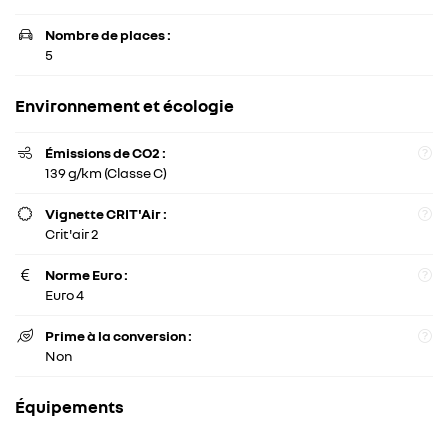
Crit’Air pour
Nombre de places :

les véhicules
5
particuliers :
Environnement et écologie
ACCUEIL
Émissions de CO2 :

139 g/km (Classe C)
Une question
GARAGE
Vignette CRIT'Air :

Crit'air 2
SSERIE - PEINTURE
01 30 44 04 4
Norme Euro :

CULES D’OCCASION
Euro 4
HICULES NEUFS
Prime à la conversion :

Non
AVIS
Restez infor
Équipements
ACTUALITÉS
Inscription Newsle