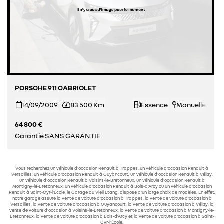
PORSCHE 911 CABRIOLET
14/09/2009
83 500 Km
Essence
Manuelle




64 800 €
Garantie SANS GARANTIE
Vous recherchez un véhicule d'occasion Renault à Trappes, un véhicule d'occasion Renault à
Versailles, un véhicule d'occasion Renault à Guyancourt, un véhicule d'occasion Renault à Vélizy,
un véhicule d'occasion Renault à Voisins-le-Bretonneux, un véhicule d'occasion Renault à
Montigny-le-Bretonneux, un véhicule d'occasion Renault à Bois-d’Arcy ou un véhicule d'occasion
Renault à Saint-Cyr-l’École, le Garage du Vieil Etang, dispose d'un large choix de modèles. En effet,
notre garage assure la vente de voiture d'occasion à Trappes, la vente de voiture d'occasion à
Versailles, la vente de voiture d'occasion à Guyancourt, la vente de voiture d'occasion à Vélizy, la
vente de voiture d'occasion à Voisins-le-Bretonneux, la vente de voiture d'occasion à Montigny-le-
Bretonneux, la vente de voiture d'occasion à Bois-d’Arcy et la vente de voiture d'occasion à Saint-
Cyr-l’École.